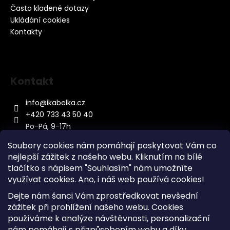
Často kladené dotazy
Ukládání cookies
Kontakty
Kontakt
info
@
ikabelka.cz
+420 733 43 50 40
Po-Pá, 9-17h
Soubory cookies nám pomáhají poskytovat Vám co
nejlepší zážitek z našeho webu. Kliknutím na bílé
tlačítko s nápisem "Souhlasím" nám umožníte
využívat cookies.
Ano, i náš web používá cookies!
Kontakt
Dejte nám šanci Vám zprostředkovat nevšední
Sitemap
zážitek při prohlížení našeho webu. Cookies
používáme k analýze návštěvnosti, personalizační
Doprava a Platba
nám pomáhají s přizpůsobením webu a díky
Reklamace Zboží