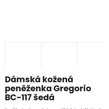
a
j
í
t
?
HLEDAT
Dámská kožená
D
o
peněženka Gregorio
p
o
BC-117 šedá
r
u