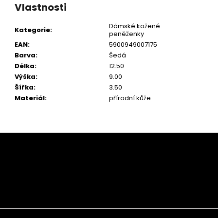
Vlastnosti
Dámské kožené
Kategorie
:
peněženky
EAN
:
5900949007175
Barva
:
Šedá
Délka
:
12.50
Výška
:
9.00
Šířka
:
3.50
Materiál
:
přírodní kůže
Z
á
p
a
t
í