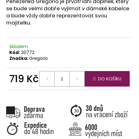
č
Peněženka Gregorio je prvotřídní doplněk, který
u
se bude velmi dobře vyjímat v dámské kabelce
j
a bude vždy dobře reprezentovat svou
e
majitelku.
m
e
Skladem
Kód:
20772
Značka:
Gregorio
719 Kč
DO KOŠÍKU
Měrná
cena: