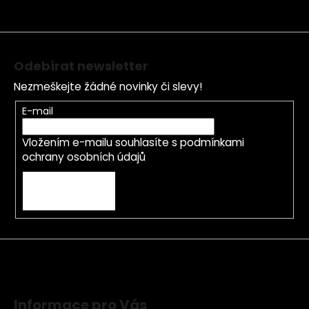
t
í
Odebírat newsletter
Nezmeškejte žádné novinky či slevy!
E-mail
Vložením e-mailu souhlasíte s
podmínkami
ochrany osobních údajů
PŘIHLÁSIT SE
Informace pro Vás