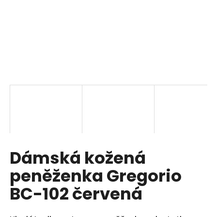
a
j
í
t
?
HLEDAT
Dámská kožená
D
o
peněženka Gregorio
p
o
BC-102 červená
r
u