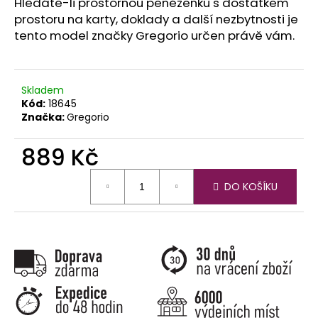
č
Hledáte-li prostornou peněženku s dostatkem
u
prostoru na karty, doklady a další nezbytnosti je
j
tento model značky Gregorio určen právě vám.
e
m
e
Skladem
Kód:
18645
Značka:
Gregorio
889 Kč
Měrná
DO KOŠÍKU
cena: