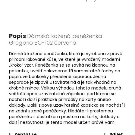
Popis
Dámská kožená peněženka
Gregorio BC-102 červená
Dámská kožená peněženka, která je vyrobena z pravé
přírodní lakované kůže, ve které je vyražený moderní
„kroko“ vzor. Peněženka se se zavírá na klopnou na
patentku, uvnitř nalezneme tři samostatné fochy na
papírové bankovky předělené separací. Jedna
separace je zipově uzavíratelná a je tak vhodná na
drobné mince. Velkou výhodou tohoto modelu druhá
vnitřní klopna uzavíratelná zápinkou, pod kterou se
nachází další praktické přihrádky na karty anebo
doklady. Další zipově uzavíratelná kapsička se nachází i
na zadní straně peněženky. Hledáte-li prostornou
peněženku s dostatkem prostoru na karty, doklady a
další nezbytnosti je tento model určen právě vám.
Zeptat se
Sdílet