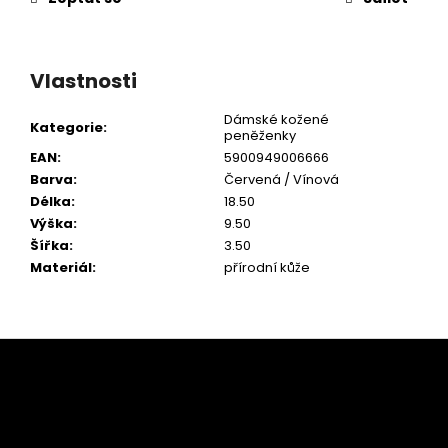
Vlastnosti
Dámské kožené
Kategorie
:
peněženky
EAN
:
5900949006666
Barva
:
Červená / Vínová
Délka
:
18.50
Výška
:
9.50
Šířka
:
3.50
Materiál
:
přírodní kůže
Z
á
p
a