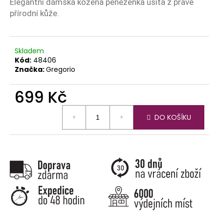
č
Elegantní dámská kožená peněženka ušitá z pravé
u
přírodní kůže.
j
e
m
Skladem
e
Kód:
48406
Značka:
Gregorio
699 Kč
Měrná
DO KOŠÍKU
cena: