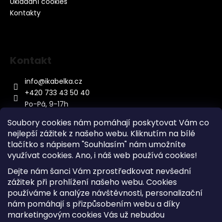
Ukládání cookies
Kontakty
Kontakt
info
@
ikabelka.cz
+420 733 43 50 40
Po-Pá, 9-17h
Soubory cookies nám pomáhají poskytovat Vám co
nejlepší zážitek z našeho webu. Kliknutím na bílé
tlačítko s nápisem "Souhlasím" nám umožníte
využívat cookies.
Ano, i náš web používá cookies!
Kontakt
Dejte nám šanci Vám zprostředkovat nevšední
Sitemap
zážitek při prohlížení našeho webu. Cookies
používáme k analýze návštěvnosti, personalizační
Doprava a Platba
nám pomáhají s přizpůsobením webu a díky
Reklamace Zboží
marketingovým cookies Vás už nebudou
Obchodní podmínky