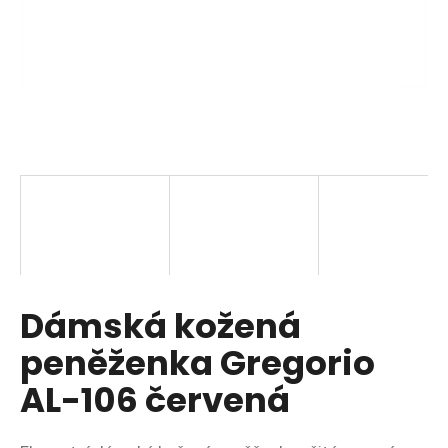
a
j
í
t
?
HLEDAT
Dámská kožená
D
o
peněženka Gregorio
p
o
AL-106 červená
r
u