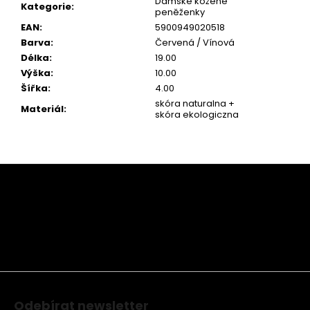
Dámské kožené
Kategorie
:
peněženky
EAN
:
5900949020518
Barva
:
Červená / Vínová
Délka
:
19.00
Výška
:
10.00
Šířka
:
4.00
skóra naturalna +
Materiál
:
skóra ekologiczna
Z
á
p
a
t
í
Odebírat newsletter