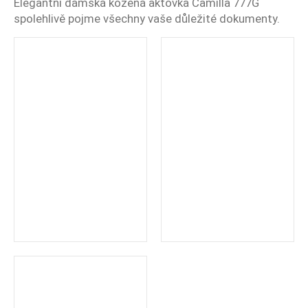
č
Elegantní dámská kožená aktovka Camilla 777G
u
spolehlivě pojme všechny vaše důležité dokumenty.
j
e
m
e