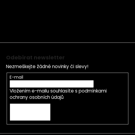
á
p
a
t
í
Odebírat newsletter
Nezmeškejte žádné novinky či slevy!
E-mail
Vložením e-mailu souhlasíte s
podmínkami
ochrany osobních údajů
PŘIHLÁSIT SE