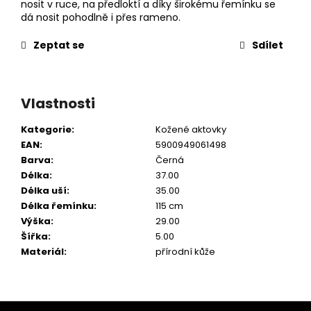
nosit v ruce, na předloktí a díky širokému řemínku se
dá nosit pohodlně i přes rameno.
Zeptat se
Sdílet
Vlastnosti
Kategorie
:
Kožené aktovky
EAN
:
5900949061498
Barva
:
Černá
Délka
:
37.00
Délka uší
:
35.00
Délka řemínku
:
115 cm
Výška
:
29.00
Šířka
:
5.00
Materiál
:
přírodní kůže
Z