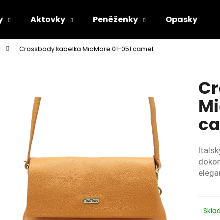
y
Aktovky
Peněženky
Opasky
Crossbody kabelka MiaMore 01-051 camel
Co potřebujete najít?
Cr
HLEDAT
Mi
c
Doporučujeme
Itals
dokon
elega
Skl