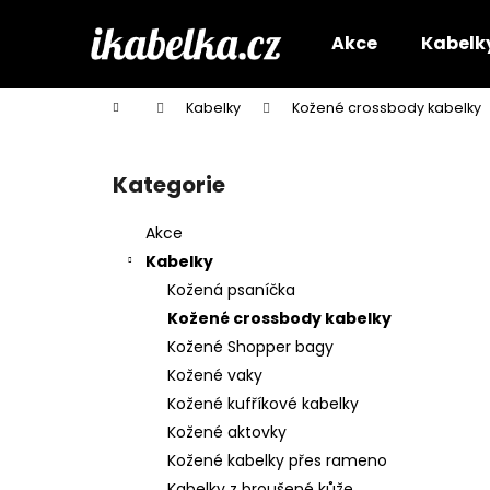
K
Přejít
na
o
Akce
Kabelk
obsah
Zpět
Zpět
š
do
do
í
Domů
Kabelky
Kožené crossbody kabelky
k
obchodu
obchodu
P
o
Kategorie
Přeskočit
s
kategorie
t
Akce
r
Kabelky
a
Kožená psaníčka
n
Kožené crossbody kabelky
n
Kožené Shopper bagy
í
Kožené vaky
p
Kožené kufříkové kabelky
a
Kožené aktovky
n
Kožené kabelky přes rameno
e
Kabelky z broušené kůže