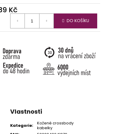
339 Kč
ná
DO KOŠÍKU
:
Vlastnosti
Kožené crossbody
Kategorie
:
kabelky