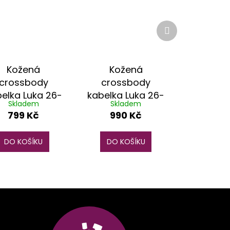
Další
produkt
Kožená
Kožená
crossbody
crossbody
elka Luka 26-
kabelka Luka 26-
Skladem
Skladem
116 žlutá
110 krémová
799 Kč
990 Kč
DO KOŠÍKU
DO KOŠÍKU