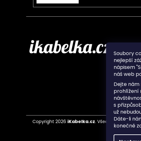
Infor
Soubory c
nejlepší zá
O nás
nápisem "S
Ochran
náš web po
Často 
Ukládá
Dejte nám 
Kontak
prohlížení
návštěvnos
s přizpůso
už nebudou
Dáte-li ná
Copyright 2026
iKabelka.cz
. Všechna práva vyh
konečně zaj