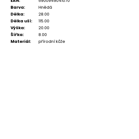
EAN
:
5900949041070
Barva
:
Hnědá
Délka
:
28.00
Délka uší
:
115.00
Výška
:
20.00
Šířka
:
8.00
Materiál
:
přírodní kůže