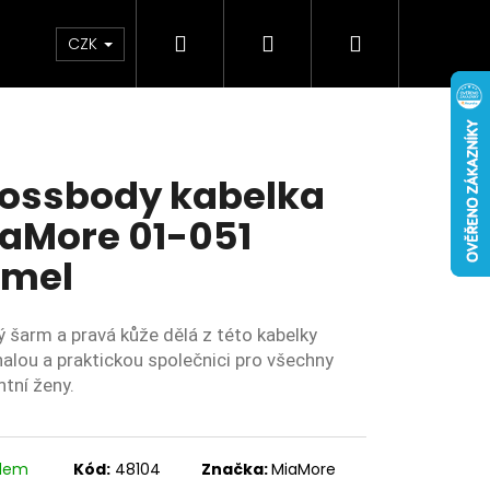
Hledat
Přihlášení
Nákupní
Doplňky
Novinky
CZK
košík
ossbody kabelka
aMore 01-051
amel
ký šarm a pravá kůže dělá z této kabelky
alou a praktickou společnici pro všechny
ntní ženy.
adem
Kód:
48104
Značka:
MiaMore