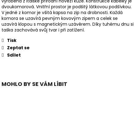
vyrobena z italské přírodní hovězí kůže. Konstrukce kabelky je
dvoukomorová. Vnitřní prostor je podšitý látkovou podšívkou.
V jedné z komor je všitá kapsa na zip na drobnosti. Každá
komora se uzavírá pevným kovovým zipem a celek se
uzavírá klopou s magnetickým uzávěrem. Díky tuhému dnu si
taška zachovává svůj tvar i při zatížení.
Tisk
Zeptat se
Sdílet
MOHLO BY SE VÁM LÍBIT