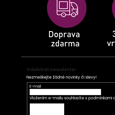
a
t
í
Odebírat newsletter
Nezmeškejte žádné novinky či slevy!
E-mail
Vložením e-mailu souhlasíte s
podmínkami o
PŘIHLÁSIT SE