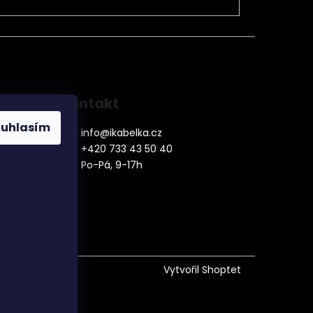
Kontakt
ouhlasím
info
@
ikabelka.cz
+420 733 43 50 40
Po-Pá, 9-17h
denní
Vytvořil Shoptet