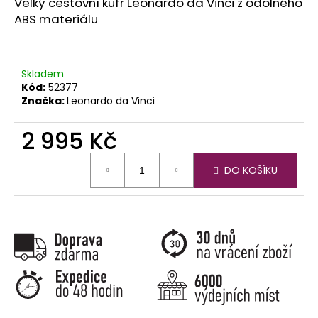
č
Velký cestovní kufr Leonardo da Vinci z odolného
u
ABS materiálu
j
e
m
Skladem
e
Kód:
52377
Značka:
Leonardo da Vinci
2 995 Kč
Měrná
DO KOŠÍKU
cena: