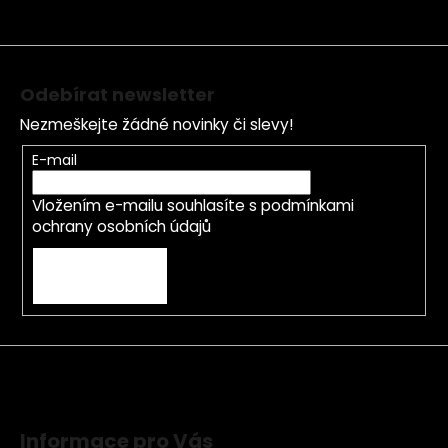
t
í
Odebírat newsletter
Nezmeškejte žádné novinky či slevy!
E-mail
Vložením e-mailu souhlasíte s
podmínkami
ochrany osobních údajů
PŘIHLÁSIT SE
Informace pro Vás