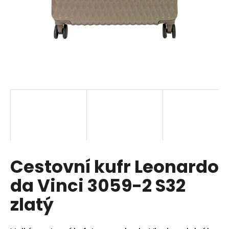
a
j
í
t
?
HLEDAT
Cestovní kufr Leonardo
D
o
da Vinci 3059-2 S32
p
o
zlatý
r
u