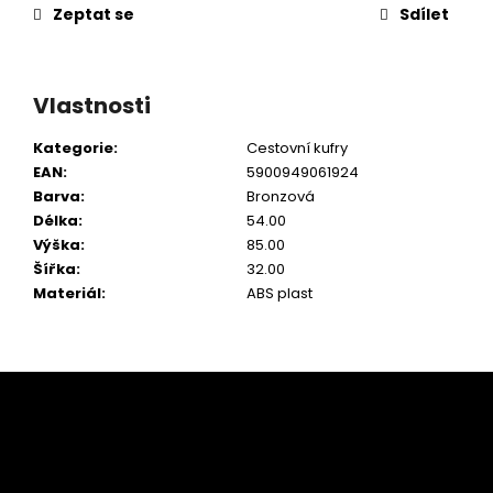
Zeptat se
Sdílet
Vlastnosti
Kategorie
:
Cestovní kufry
EAN
:
5900949061924
Barva
:
Bronzová
Délka
:
54.00
Výška
:
85.00
Šířka
:
32.00
Materiál
:
ABS plast
Z
á
p
a