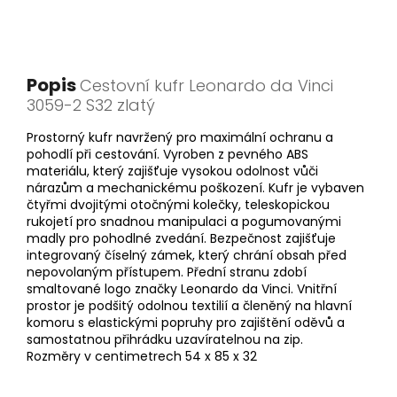
Popis
Cestovní kufr Leonardo da Vinci
3059-2 S32 zlatý
Prostorný kufr navržený pro maximální ochranu a
pohodlí při cestování. Vyroben z pevného ABS
materiálu, který zajišťuje vysokou odolnost vůči
nárazům a mechanickému poškození. Kufr je vybaven
čtyřmi dvojitými otočnými kolečky, teleskopickou
rukojetí pro snadnou manipulaci a pogumovanými
madly pro pohodlné zvedání. Bezpečnost zajišťuje
integrovaný číselný zámek, který chrání obsah před
nepovolaným přístupem. Přední stranu zdobí
smaltované logo značky Leonardo da Vinci. Vnitřní
prostor je podšitý odolnou textilií a členěný na hlavní
komoru s elastickými popruhy pro zajištění oděvů a
samostatnou přihrádku uzavíratelnou na zip.
Rozměry v centimetrech 54 x 85 x 32